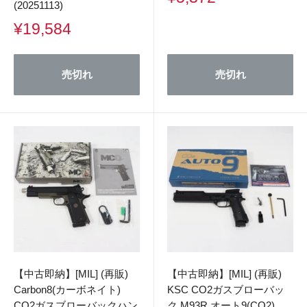
(20251113)
売
価
販
¥19,584
格
売
価
格
売切れ
売切れ
【中古即納】[MIL] (再販)
【中古即納】[MIL] (再販)
Carbon8(カーボネイト)
KSC CO2ガスブローバッ
CO2ガスブローバックハン
ク M93R オート9(CO2)