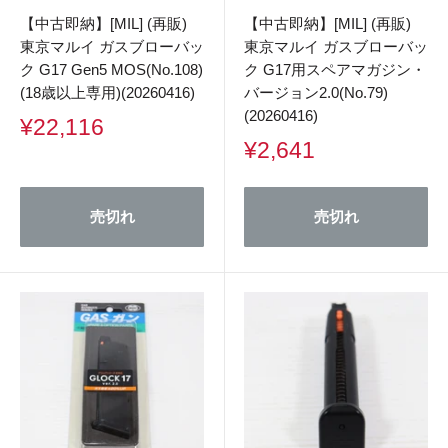
【中古即納】[MIL] (再販)
【中古即納】[MIL] (再販)
東京マルイ ガスブローバッ
東京マルイ ガスブローバッ
ク G17 Gen5 MOS(No.108)
ク G17用スペアマガジン・
(18歳以上専用)(20260416)
バージョン2.0(No.79)
(20260416)
販
¥22,116
売
販
¥2,641
価
売
格
価
格
売切れ
売切れ