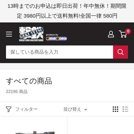
コ
13時までのお申込は即日出荷！年中無休！期間限
ン
定 3980円以上で送料無料!全国一律 580円
テ
ン
撃
0
ツ
鉄
に
ス
キ
ッ
すべての商品
プ
す
22195 商品
る
フィルター
並び替え