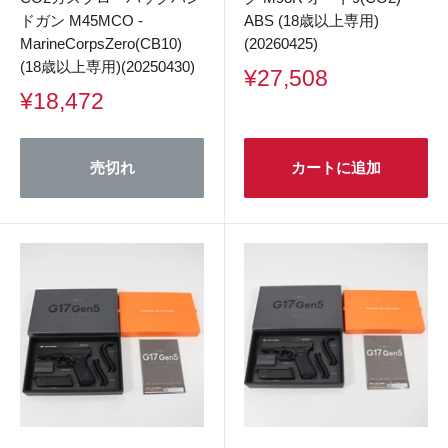
ドガン M45MCO -
ABS (18歳以上専用)
MarineCorpsZero(CB10)
(20260425)
(18歳以上専用)(20250430)
販
¥27,508
売
販
¥18,472
価
売
格
価
格
売切れ
カートに追加