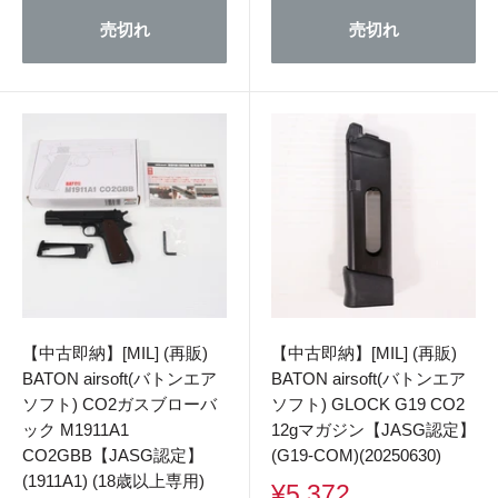
格
価
格
売切れ
売切れ
【中古即納】[MIL] (再販)
【中古即納】[MIL] (再販)
BATON airsoft(バトンエア
BATON airsoft(バトンエア
ソフト) CO2ガスブローバ
ソフト) GLOCK G19 CO2
ック M1911A1
12gマガジン【JASG認定】
CO2GBB【JASG認定】
(G19-COM)(20250630)
(1911A1) (18歳以上専用)
販
¥5,372