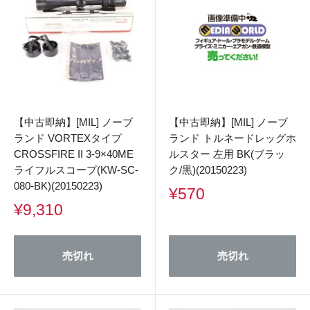
【中古即納】[MIL] ノーブ
【中古即納】[MIL] ノーブ
ランド VORTEXタイプ
ランド トルネードレッグホ
CROSSFIRE II 3-9×40ME
ルスター 左用 BK(ブラッ
ライフルスコープ(KW-SC-
ク/黒)(20150223)
080-BK)(20150223)
販
¥570
売
販
¥9,310
価
売
格
価
格
売切れ
売切れ