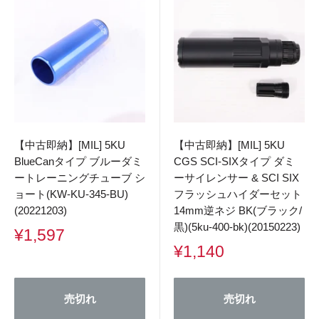
【中古即納】[MIL] 5KU
【中古即納】[MIL] 5KU
BlueCanタイプ ブルーダミ
CGS SCI-SIXタイプ ダミ
ートレーニングチューブ シ
ーサイレンサー & SCI SIX
ョート(KW-KU-345-BU)
フラッシュハイダーセット
(20221203)
14mm逆ネジ BK(ブラック/
黒)(5ku-400-bk)(20150223)
販
¥1,597
売
販
¥1,140
価
売
格
価
格
売切れ
売切れ