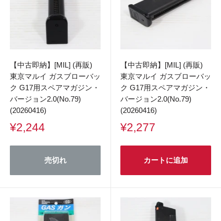
【中古即納】[MIL] (再販)
【中古即納】[MIL] (再販)
東京マルイ ガスブローバッ
東京マルイ ガスブローバッ
ク G17用スペアマガジン・
ク G17用スペアマガジン・
バージョン2.0(No.79)
バージョン2.0(No.79)
(20260416)
(20260416)
販
販
¥2,244
¥2,277
売
売
価
価
格
格
売切れ
カートに追加