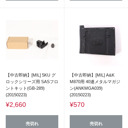
【中古即納】[MIL] 5KU グ
【中古即納】[MIL] A&K
ロックシリーズ用 SASフロ
M870用 40連メタルマガジ
ントキット(GB-289)
ン(ANKMGA039)
(20150223)
(20150223)
販
販
¥2,660
¥570
売
売
価
価
格
格
売切れ
売切れ