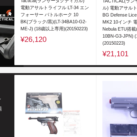
Tactical(ランサータクティカル)
TACTICAL(
電動アサルトライフル LT-34 エン
ル) 電動アサルト
フォーサー バトルホーク 10
BG Defense Lice
BK(ブラック/黒)(LT-34BA10-G2-
MK2 10インチ
ME-J) (18歳以上専用)(20150223)
Nebula ETU搭載(
10BN-G3-JPN)
販
¥26,120
(20150223)
売
販
価
¥21,101
売
格
価
格
ィ
場