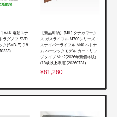
] A&K 電動スナ
【新品即納】[MIL] タナカワーク
【中
ドラグノフ SVD
ス ガスライフル M700シリーズ・
ル
(SVD-E) (18
スナイパーライフル M40 ベトナ
プ9
0223)
ム べーシックモデル カートリッ
(20
ジタイプ Ver.2(2026年新価格版)
販
¥1
(18歳以上専用)(20260731)
売
販
¥81,280
価
売
格
価
格