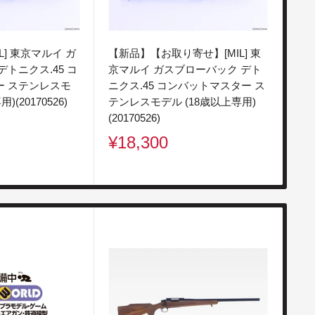
L] 東京マルイ ガ
【新品】【お取り寄せ】[MIL] 東
【新
トニクス.45 コ
京マルイ ガスブローバック デト
ブロ
ー ステンレスモ
ニクス.45 コンバットマスター ス
BK
)(20170526)
テンレスモデル (18歳以上専用)
(1
(20170526)
販
¥1
販
¥18,300
売
売
価
価
格
格