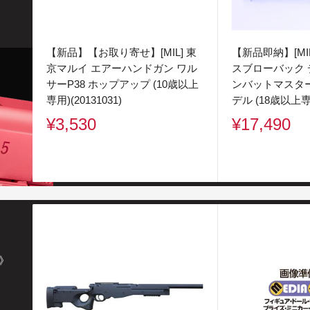
【新品】【お取り寄せ】[MIL] 東
【新品即納】[MI
京マルイ エアーハンドガン ワル
スブローバック デ
サーP38 ホップアップ (10歳以上
ンバットマスタ
専用)(20131031)
デル (18歳以上専用
販
販
¥3,530
¥17,490
売
売
価
価
格
格
》