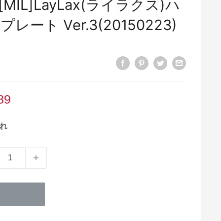
IL]LayLax(ライラクス)ハ
ート Ver.3(20150223)
89
れ