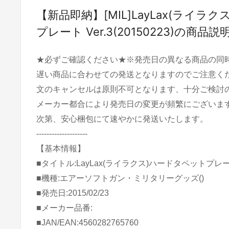
【新品即納】[MIL]LayLax(ライラ
プレート Ver.3(20150223)の商品説
★必ずご確認ください★※発売日の異なる商品の同
遅い商品に合わせての発送となりますのでご注意く
文のキャンセルは原則不可となります、十分ご検討
メーカー都合により発売日の変更が頻繁にございま
次第、安心梱包にて速やかに発送いたします。
--------------------
【基本情報】
■タイトル:LayLax(ライラクス)ハードタペットプレート 
■機種:エアーソフトガン・ミリタリーグッズ()
■発売日:2015/02/23
■メーカー品番:
■JAN/EAN:4560282765760