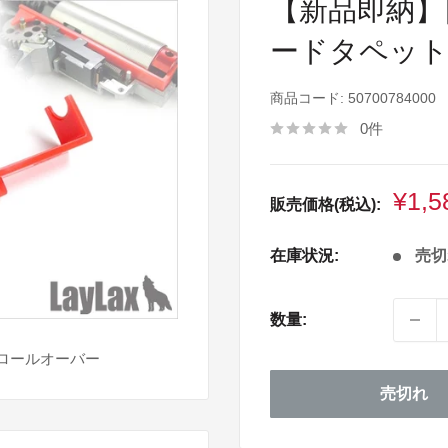
【新品即納】[M
ードタペットプレ
商品コード:
50700784000
0件
販
¥1,5
販売価格(税込):
売
価
在庫状況:
売切
格
数量:
ロールオーバー
売切れ