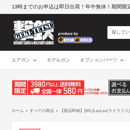
コ
13時までのお申込は即日出荷！年中無休！期間限定 3
ン
テ
撃
ン
鉄
ツ
に
ス
エアガン
モデルガン
オプションパーツ
キ
ッ
プ
す
る
ホーム
すべての商品
【新品即納】[MIL]LayLax(ライラクス