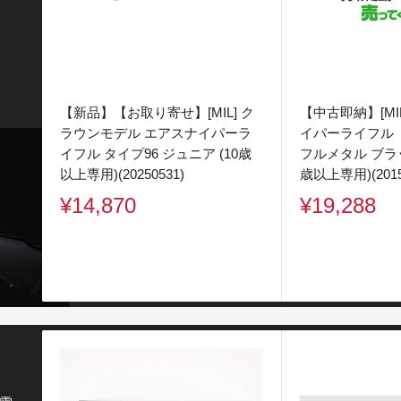
【新品】【お取り寄せ】[MIL] ク
【中古即納】[MIL
ラウンモデル エアスナイパーラ
イパーライフル 
イフル タイプ96 ジュニア (10歳
フルメタル ブラック
以上専用)(20250531)
歳以上専用)(2015
販
販
¥14,870
¥19,288
売
売
価
価
格
格