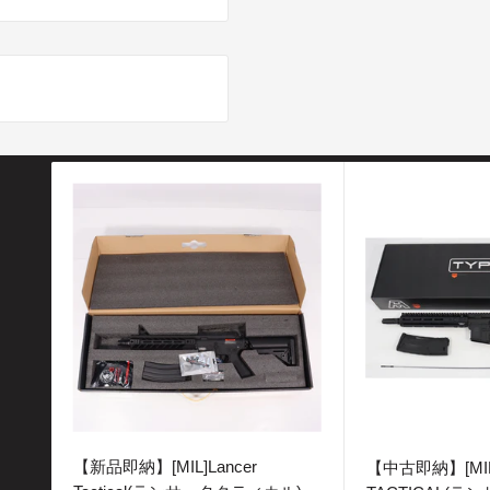
ミ
【新品即納】[MIL]Lancer
【中古即納】[MIL