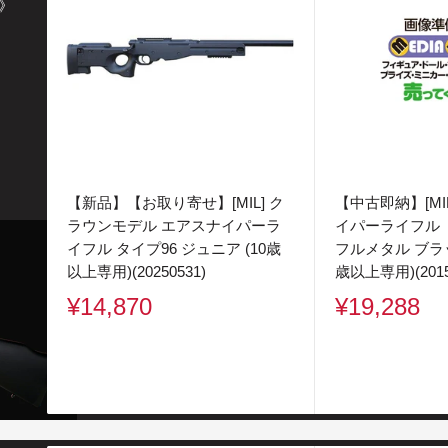
》
【新品】【お取り寄せ】[MIL] ク
【中古即納】[MIL
ラウンモデル エアスナイパーラ
イパーライフル 
イフル タイプ96 ジュニア (10歳
フルメタル ブラック
以上専用)(20250531)
歳以上専用)(2015
販
販
¥14,870
¥19,288
売
売
価
価
格
格