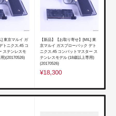
L] 東京マルイ ガ
【新品】【お取り寄せ】[MIL] 東
【新
トニクス.45 コ
京マルイ ガスブローバック デト
ブロ
ー ステンレスモ
ニクス.45 コンバットマスター ス
BK
)(20170526)
テンレスモデル (18歳以上専用)
(1
(20170526)
販
¥1
販
¥18,300
売
売
価
価
格
格