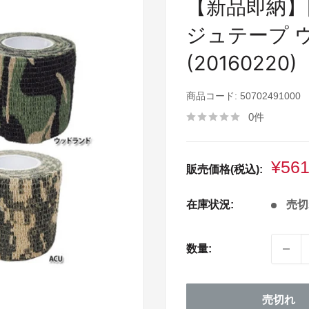
【新品即納】[M
ジュテープ ウ
(20160220)
商品コード:
50702491000
0件
販
¥56
販売価格(税込):
売
価
在庫状況:
売切
格
数量:
売切れ