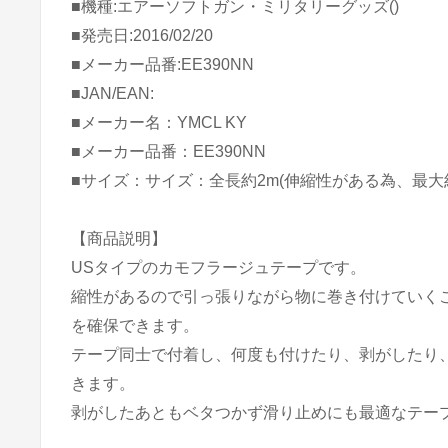
■機種:エアーソフトガン・ミリタリーグッズ()
■発売日:2016/02/20
■メーカー品番:EE390NN
■JAN/EAN:
■メーカー名：YMCL KY
■メーカー品番：EE390NN
■サイズ：サイズ：全長約2m(伸縮性がある為、最大約4.
【商品説明】
USタイプのカモフラージュテープです。
縮性があるので引っ張りながら物に巻き付けていくこ
を確保できます。
テープ同士で付着し、何度も付けたり、剥がしたり
きます。
剥がしたあともベタつかず滑り止めにも最適なテー