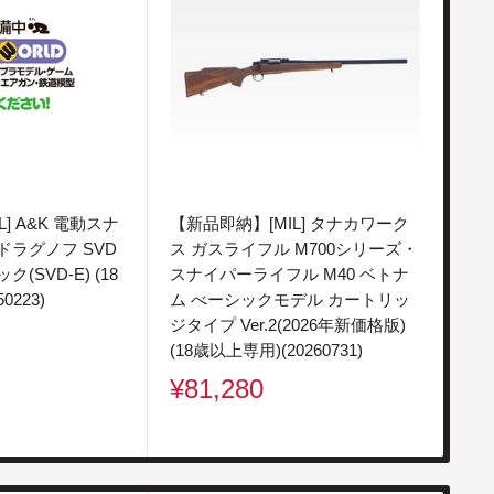
] A&K 電動スナ
【新品即納】[MIL] タナカワーク
【中
ドラグノフ SVD
ス ガスライフル M700シリーズ・
ル
(SVD-E) (18
スナイパーライフル M40 ベトナ
プ9
0223)
ム べーシックモデル カートリッ
(20
ジタイプ Ver.2(2026年新価格版)
販
¥1
(18歳以上専用)(20260731)
売
販
¥81,280
価
売
格
価
格