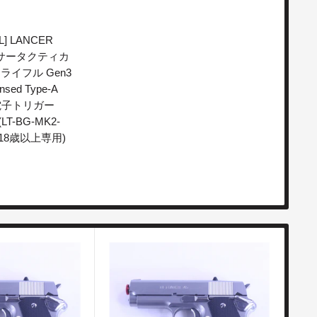
] LANCER
ランサータクティカ
ライフル Gen3
nsed Type-A
 電子トリガー
LT-BG-MK2-
 (18歳以上専用)