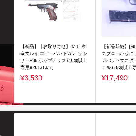
【新品】【お取り寄せ】[MIL] 東
【新品即納】[MI
京マルイ エアーハンドガン ワル
スブローバック デ
サーP38 ホップアップ (10歳以上
ンバットマスタ
専用)(20131031)
デル (18歳以上専用
販
販
¥3,530
¥17,490
売
売
価
価
格
格