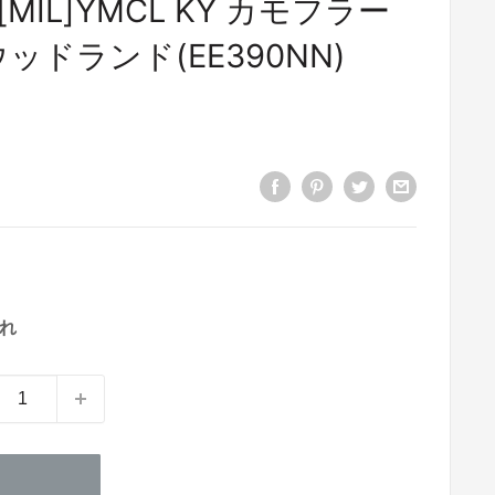
IL]YMCL KY カモフラー
ッドランド(EE390NN)
1
れ