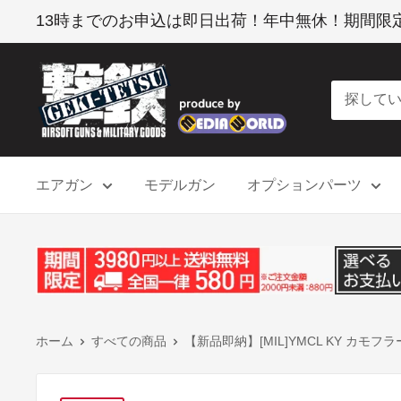
コ
13時までのお申込は即日出荷！年中無休！期間限定 3
ン
テ
撃
ン
鉄
ツ
に
ス
エアガン
モデルガン
オプションパーツ
キ
ッ
プ
す
る
ホーム
すべての商品
【新品即納】[MIL]YMCL KY カモフ