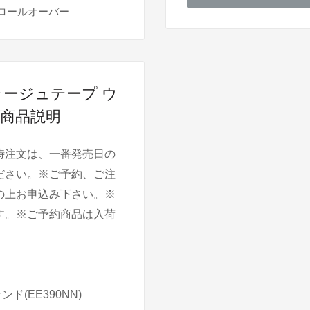
ロールオーバー
フラージュテープ ウ
)の商品説明
時注文は、一番発売日の
ださい。※ご予約、ご注
の上お申込み下さい。※
す。※ご予約商品は入荷
ド(EE390NN)