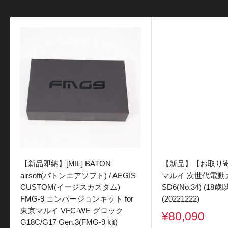
【新品即納】[MIL] BATON
【新品】【お取り寄せ
airsoft(バトンエアソフト) / AEGIS
マルイ 次世代電動ガ
CUSTOM(イージスカスタム)
SD6(No.34) (18
FMG-9 コンバージョンキット for
(20221222)
東京マルイ VFC-WE グロック
販
¥80,090
G18C/G17 Gen.3(FMG-9 kit)
売