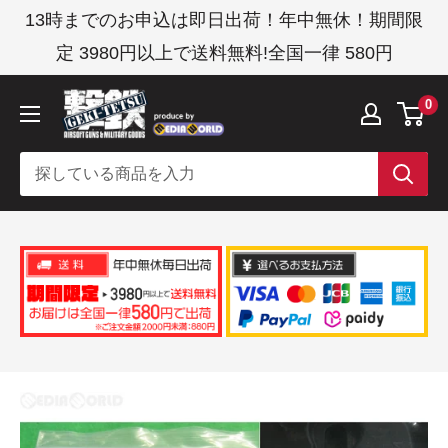
コ
13時までのお申込は即日出荷！年中無休！期間限
ン
定 3980円以上で送料無料!全国一律 580円
テ
ン
撃
0
ツ
鉄
に
ス
キ
ッ
プ
す
る