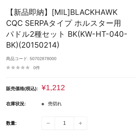
【新品即納】[MIL]BLACKHAWK
CQC SERPAタイプ ホルスター用
パドル2種セット BK(KW-HT-040-
BK)(20150214)
商品コード:
50702878000
0件
販
¥1,212
販売価格(税込):
売
価
在庫状況:
売切れ
格
数量: