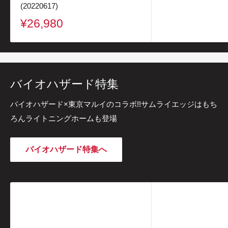
(20220617)
価
格
販
¥26,980
売
価
格
バイオハザード特集
バイオハザード×東京マルイのコラボ!!サムライエッジはもち
ろんライトニングホームも登場
バイオハザード特集へ