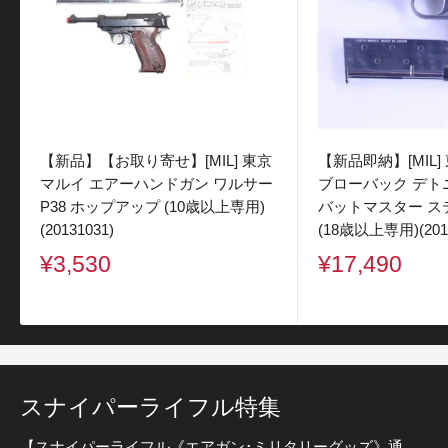
【新品】【お取り寄せ】[MIL] 東京
【新品即納】[MIL]
マルイ エアーハンドガン ワルサー
ブローバック デトニ
P38 ホップアップ (10歳以上専用)
バットマスター ス
(20131031)
(18歳以上専用)(2017
販
販
¥3,530
¥17,490
売
売
価
価
格
格
スナイパーライフル特集
【スナイパーライフル《エアガン･ミリタリーグッズ》通