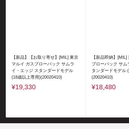
【新品】【お取り寄せ】[MIL] 東京
【新品即納】[MIL]
マルイ ガスブローバック サムラ
ブローバック サム
イ・エッジ スタンダードモデル
タンダードモデル (
(18歳以上専用)(20020410)
(20020410)
販
販
¥19,330
¥18,480
売
売
価
価
格
格