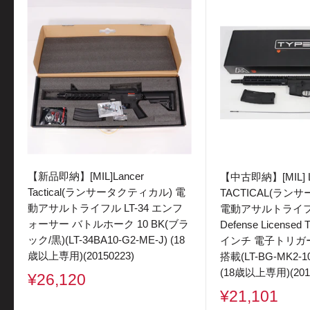
【新品即納】[MIL]Lancer
【中古即納】[MIL] 
Tactical(ランサータクティカル) 電
TACTICAL(ラン
動アサルトライフル LT-34 エンフ
電動アサルトライフル
ォーサー バトルホーク 10 BK(ブラ
Defense Licensed 
ック/黒)(LT-34BA10-G2-ME-J) (18
インチ 電子トリガー N
歳以上専用)(20150223)
搭載(LT-BG-MK2-1
(18歳以上専用)(2015
販
¥26,120
売
販
¥21,101
価