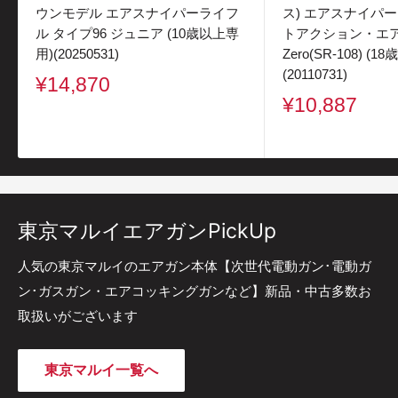
ウンモデル エアスナイパーライフ
ス) エアスナイパ
ル タイプ96 ジュニア (10歳以上専
トアクション・エアラ
用)(20250531)
Zero(SR-108) (
(20110731)
販
¥14,870
売
販
¥10,887
価
売
格
価
格
東京マルイエアガンPickUp
人気の東京マルイのエアガン本体【次世代電動ガン･電動ガ
ン･ガスガン・エアコッキングガンなど】新品・中古多数お
取扱いがございます
東京マルイ一覧へ